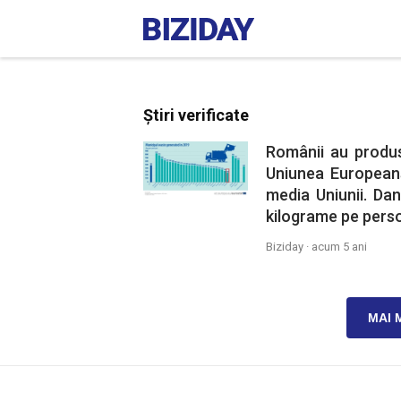
Știri verificate
Românii au produs
Uniunea Europeană
media Uniunii. Dan
kilograme pe pers
Biziday ·
acum 5 ani
MAI 