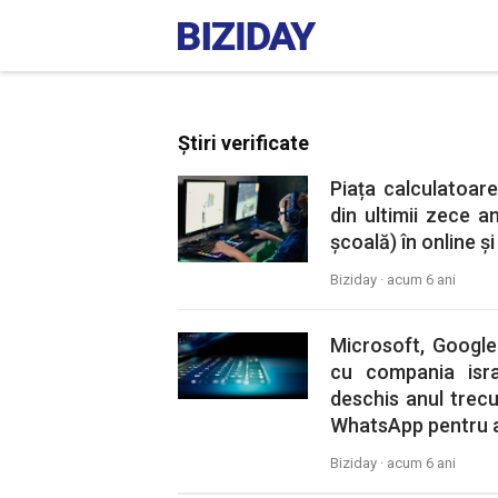
Știri verificate
Piața calculatoar
din ultimii zece an
școală) în online și
Biziday ·
acum 6 ani
Microsoft, Google
cu compania isra
deschis anul trec
WhatsApp pentru a
Biziday ·
acum 6 ani