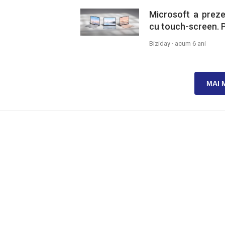
Microsoft a prez
cu touch-screen. P
Biziday ·
acum 6 ani
MAI 