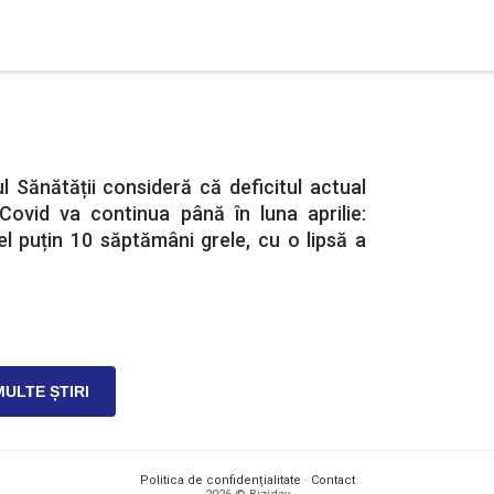
l Sănătății consideră că deficitul actual
-Covid va continua până în luna aprilie:
l puțin 10 săptămâni grele, cu o lipsă a
MULTE ȘTIRI
Politica de confidențialitate
·
Contact