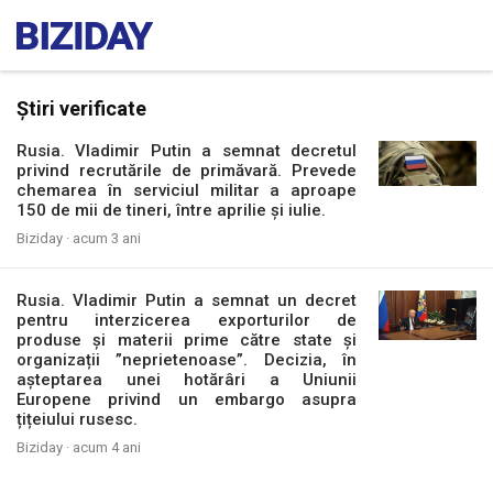
Știri verificate
Rusia. Vladimir Putin a semnat decretul
privind recrutările de primăvară. Prevede
chemarea în serviciul militar a aproape
150 de mii de tineri, între aprilie și iulie.
Biziday ·
acum 3 ani
Rusia. Vladimir Putin a semnat un decret
pentru interzicerea exporturilor de
produse și materii prime către state și
organizații ”neprietenoase”. Decizia, în
așteptarea unei hotărâri a Uniunii
Europene privind un embargo asupra
țițeiului rusesc.
Biziday ·
acum 4 ani