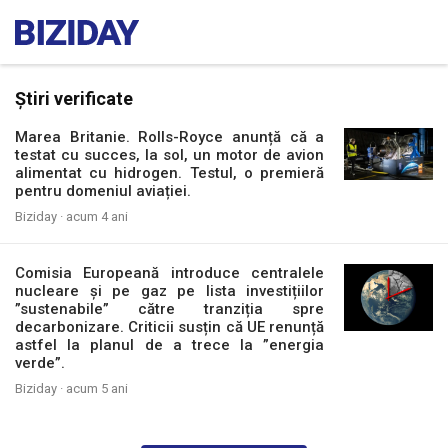
Știri verificate
Marea Britanie. Rolls-Royce anunță că a
testat cu succes, la sol, un motor de avion
alimentat cu hidrogen. Testul, o premieră
pentru domeniul aviației.
Biziday ·
acum 4 ani
Comisia Europeană introduce centralele
nucleare și pe gaz pe lista investițiilor
”sustenabile” către tranziția spre
decarbonizare. Criticii susțin că UE renunță
astfel la planul de a trece la ”energia
verde”.
Biziday ·
acum 5 ani