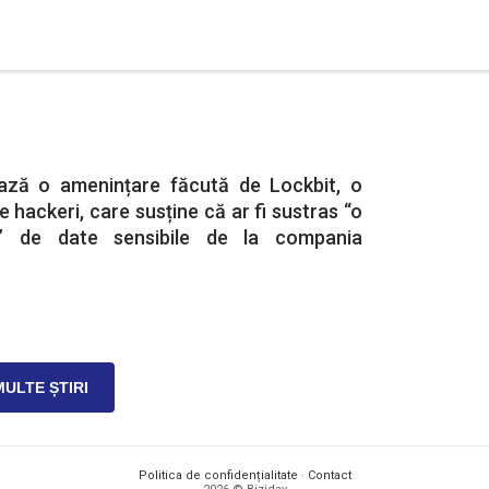
ează o amenințare făcută de Lockbit, o
 hackeri, care susține că ar fi sustras “o
ă” de date sensibile de la compania
MULTE ȘTIRI
Politica de confidențialitate
·
Contact