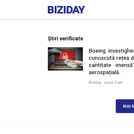
Știri verificate
Boeing investigh
cunoscută rețea de
cantitate imens
aerospațială.
Biziday ·
acum 3 ani
MAI 