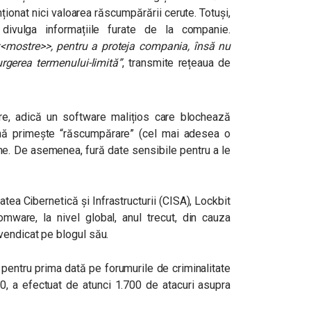
ionat nici valoarea răscumpărării cerute. Totuși,
ivulga informațiile furate de la companie.
<mostre>>, pentru a proteja compania, însă nu
gerea termenului-limită”
, transmite rețeaua de
re, adică un software malițios care blochează
ână primește “răscumpărare” (cel mai adesea o
ime. De asemenea, fură date sensibile pentru a le
tea Cibernetică și Infrastructurii (CISA), Lockbit
ware, la nivel global, anul trecut, din cauza
vendicat pe blogul său.
 pentru prima dată pe forumurile de criminalitate
20, a efectuat de atunci 1.700 de atacuri asupra