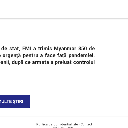
ra de stat, FMI a trimis Myanmar 350 de
e urgență pentru a face față pandemiei.
anii, după ce armata a preluat controlul
MULTE ȘTIRI
Politica de confidențialitate
·
Contact