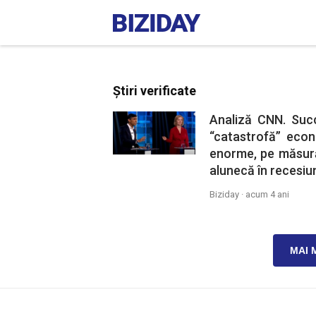
Știri verificate
Analiză CNN. Suc
“catastrofă” eco
enorme, pe măsură
alunecă în recesiu
Biziday ·
acum 4 ani
MAI 