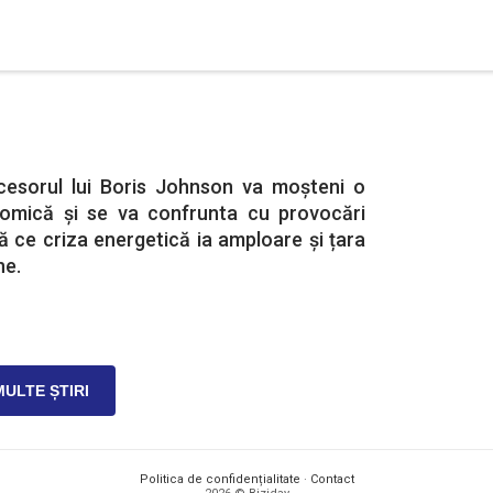
cesorul lui Boris Johnson va moșteni o
nomică și se va confrunta cu provocări
 ce criza energetică ia amploare și țara
ne.
MULTE ȘTIRI
Politica de confidențialitate
·
Contact