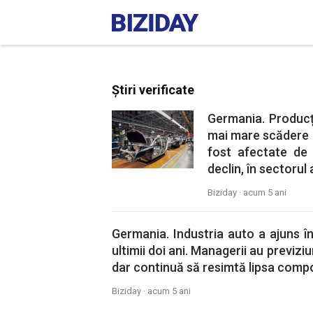
Știri verificate
Germania. Producți
mai mare scădere (
fost afectate de
declin, în sectorul
Biziday ·
acum 5 ani
Germania. Industria auto a ajuns î
ultimii doi ani. Managerii au previz
dar continuă să resimtă lipsa comp
Biziday ·
acum 5 ani