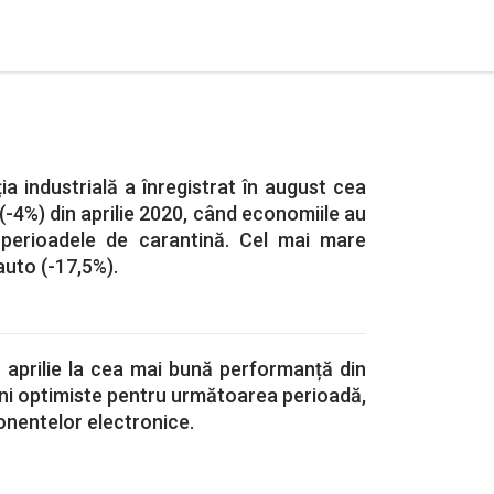
a industrială a înregistrat în august cea
-4%) din aprilie 2020, când economiile au
 perioadele de carantină. Cel mai mare
 auto (-17,5%).
n aprilie la cea mai bună performanță din
iuni optimiste pentru următoarea perioadă,
onentelor electronice.