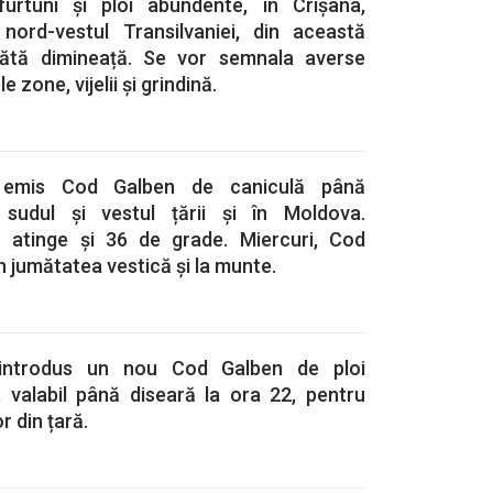
rtuni și ploi abundente, în Crișana,
nord-vestul Transilvaniei, din această
ătă dimineață. Se vor semnala averse
le zone, vijelii și grindină.
 emis Cod Galben de caniculă până
sudul și vestul țării și în Moldova.
r atinge și 36 de grade. Miercuri, Cod
n jumătatea vestică și la munte.
 introdus un nou Cod Galben de ploi
ii, valabil până diseară la ora 22, pentru
r din țară.