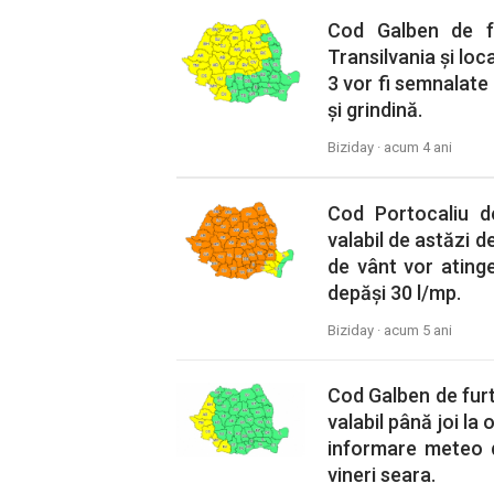
Cod Galben de fur
Transilvania și loc
3 vor fi semnalate d
și grindină.
Biziday ·
acum 4 ani
Cod Portocaliu de 
valabil de astăzi d
de vânt vor atinge
depăși 30 l/mp.
Biziday ·
acum 5 ani
Cod Galben de furtun
valabil până joi la 
informare meteo d
vineri seara.