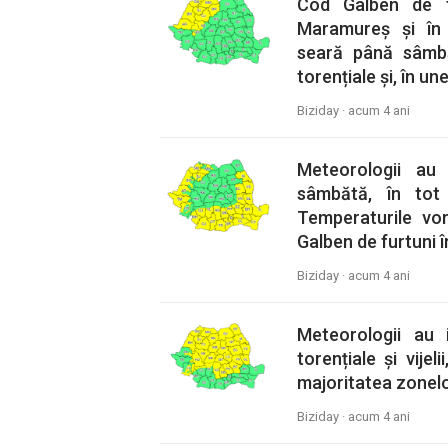
Cod Galben de fu
Maramureș și în 
seară până sâmb
torențiale și, în une
Biziday ·
acum 4 ani
Meteorologii au
sâmbătă, în tot 
Temperaturile vo
Galben de furtuni î
Biziday ·
acum 4 ani
Meteorologii au
torențiale și vijel
majoritatea zonelo
Biziday ·
acum 4 ani