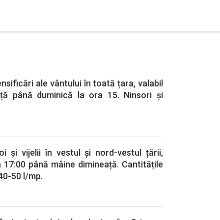
sificări ale vântului în toată țara, valabil
ță până duminică la ora 15. Ninsori și
și vijelii în vestul și nord-vestul țării,
la 17:00 până mâine dimineață. Cantitățile
40-50 l/mp.