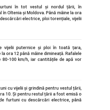
tuni în tot vestul și nordul țării, în
al în Oltenia și Moldova. Până mâine la ora
escărcări electrice, ploi torențiale, vijelii
vijelii puternice și ploi în toată țara,
e la ora 12 până mâine dimineață. Rafalele
 80-100 km/h, iar cantitățile de apă vor
i cu vijelii și grindină pentru vestul țării,
ora 10. Și pentru restul țării a fost emisă o
e furtuni cu descărcări electrice, până