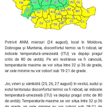
Potrivit ANM, m
iercuri (24 august), local în Moldova,
Dobrogea și Muntenia, disconfortul termic va fi ridicat, iar
indicele temperatură-umezeală (ITU) va depăși pragul
critic de 80 de unități. Pe arii restrânse va fi caniculă,
temperaturile maxime se vor situa între 32 și 36 de grade,
iar cele minime nu vor coborî sub 19-21 de grade.
Joi, vineri și sâmbătă (25, 26, 27 august) în vestul, sudul și
estul teritoriului disconfortul termic va fi ridicat, iar indicele
temperatură-umezeală (ITU) va depăși pragul critic de 80
de unități. Temperaturile maxime se vor situa între 32 și 36
de grade, iar cele minime nu vor coborî sub 18-21 de