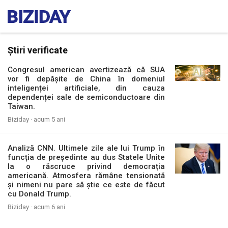
Știri verificate
Congresul american avertizează că SUA
vor fi depășite de China în domeniul
inteligenței artificiale, din cauza
dependenței sale de semiconductoare din
Taiwan.
Biziday ·
acum 5 ani
Analiză CNN. Ultimele zile ale lui Trump în
funcția de președinte au dus Statele Unite
la o răscruce privind democrația
americană. Atmosfera rămâne tensionată
și nimeni nu pare să știe ce este de făcut
cu Donald Trump.
Biziday ·
acum 6 ani