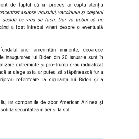
tient de faptul că un proces ar capta atenția
ncentrat asupra virusului, vaccinului și creșterii
 decidă ce vrea să facă. Dar va trebui să fie
când a fost întrebat vineri despre o eventuală
fundalul unor amenințări iminente, deoarece
de inaugurarea lui Biden din 20 ianuarie sunt în
ializare extremiste și pro-Trump s-au radicalizat
dacă ar alege asta, ar putea să stăpânească furia
ijorări referitoare la siguranța lui Biden și a
liu, iar companiile de zbor American Airlines și
solida securitatea în aer și la sol.