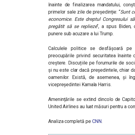
înainte de finalizarea mandatului, conș
primelor sale zile de președinție: “
Sunt co
economice. Este dreptul Congresului să
pregătit să se replieze
“, a spus Biden, 
punere sub acuzare a lui Trump.
Calculele politice se desfășoară pe 
preocupările privind securitatea înainte 
creștere. Discuțiile pe forumurile de soc
și nu este clar dacă președintele, chiar 
oamenilor. Există, de asemenea, și îngr
vicepreședintei Kamala Harris.
Amenințările se extind dincolo de Capito
United Airlines au luat măsuri pentru a con
Analiza completă pe
CNN
.