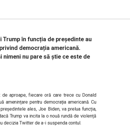
ui Trump în funcția de președinte au
 privind democrația americană.
 nimeni nu pare să știe ce este de
ât de aproape, fiecare oră care trece cu Donald
uă amenințare pentru democrația americană. Cu
reședintele ales, Joe Biden, va prelua funcția,
 dacă Trump va incita la o nouă rundă de violență
cu decizia Twitter de a-i suspenda contul.