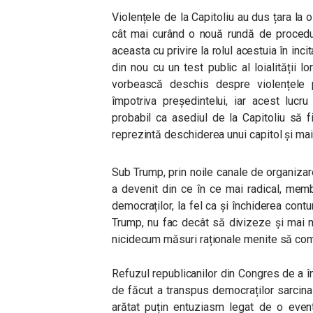
Violențele de la Capitoliu au dus țara la 
cât mai curând o nouă rundă de procedu
aceasta cu privire la rolul acestuia în inci
din nou cu un test public al loialității l
vorbească deschis despre violențele 
împotriva președintelui, iar acest luc
probabil ca asediul de la Capitoliu să f
reprezintă deschiderea unui capitol și mai
Sub Trump, prin noile canale de organizar
a devenit din ce în ce mai radical, mem
democraților, la fel ca și închiderea contu
Trump, nu fac decât să divizeze și mai mu
nicidecum măsuri raționale menite să com
Refuzul republicanilor din Congres de a î
de făcut a transpus democraților sarcina
arătat puțin entuziasm legat de o event