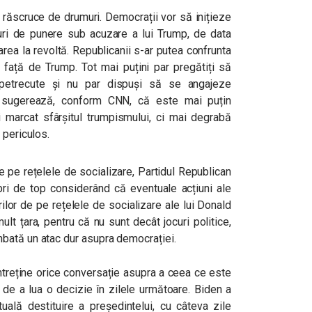
o răscruce de drumuri. Democrații vor să inițieze
ri de punere sub acuzare a lui Trump, de data
tarea la revoltă. Republicanii s-ar putea confrunta
or față de Trump. Tot mai puțini par pregătiți să
petrecute și nu par dispuși să se angajeze
ru sugerează, conform CNN, că este mai puțin
i marcat sfârșitul trumpismului, ci mai degrabă
 periculos.
e pe rețelele de socializare, Partidul Republican
bri de top considerând că eventuale acțiuni ale
rilor de pe rețelele de socializare ale lui Donald
lt țara, pentru că nu sunt decât jocuri politice,
bată un atac dur asupra democrației.
ntreține orice conversație asupra a ceea ce este
 de a lua o decizie în zilele următoare. Biden a
uală destituire a președintelui, cu câteva zile