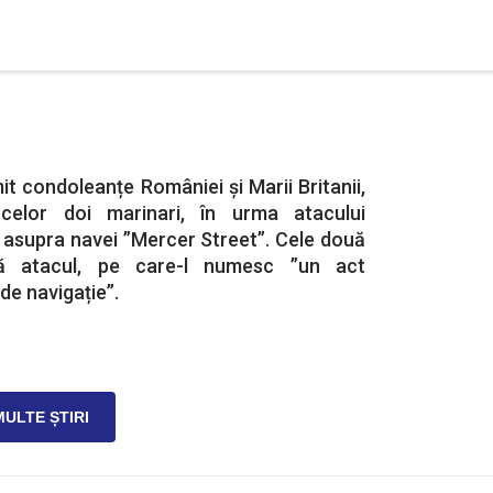
t condoleanțe României și Marii Britanii,
celor doi marinari, în urma atacului
 asupra navei ”Mercer Street”. Cele două
ă atacul, pe care-l numesc ”un act
 de navigație”.
MULTE ȘTIRI