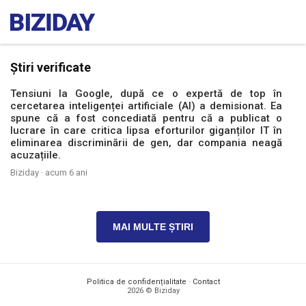
Știri verificate
Tensiuni la Google, după ce o expertă de top în
cercetarea inteligenței artificiale (AI) a demisionat. Ea
spune că a fost concediată pentru că a publicat o
lucrare în care critica lipsa eforturilor giganților IT în
eliminarea discriminării de gen, dar compania neagă
acuzațiile.
Biziday ·
acum 6 ani
MAI MULTE ȘTIRI
Politica de confidențialitate
·
Contact
2026 © Biziday