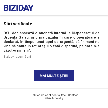
Știri verificate
DSU declanșează o anchetă internă la Dispeceratul de
Urgență Galați, în urma cazului în care o operatoare a
declarat, în timpul unui apel de urgență, că ”nimeni nu
vine să caute în tot orașul o fată dispărută, pe care n-a
văzut-o nimeni”.
Biziday ·
acum 5 ani
MAI MULTE ȘTIRI
Politica de confidențialitate
·
Contact
2026 © Biziday