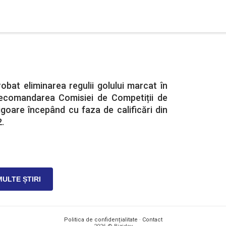
obat eliminarea regulii golului marcat în
recomandarea Comisiei de Competiții de
vigoare începând cu faza de calificări din
.
MULTE ȘTIRI
Politica de confidențialitate
·
Contact