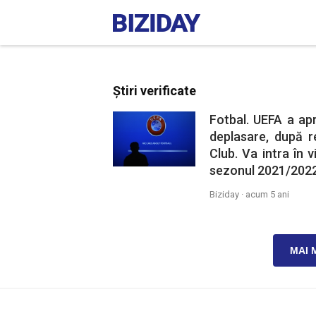
Știri verificate
Fotbal. UEFA a apr
deplasare, după 
Club. Va intra în 
sezonul 2021/2022
Biziday ·
acum 5 ani
MAI 