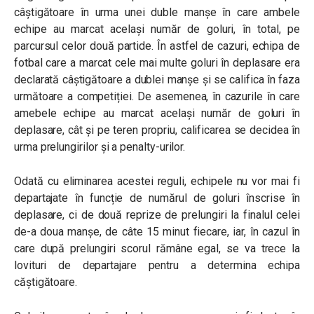
câștigătoare în urma unei duble manșe în care ambele
echipe au marcat același număr de goluri, în total, pe
parcursul celor două partide. În astfel de cazuri, echipa de
fotbal care a marcat cele mai multe goluri în deplasare era
declarată câștigătoare a dublei manșe și se califica în faza
următoare a competiției. De asemenea, în cazurile în care
amebele echipe au marcat același număr de goluri în
deplasare, cât și pe teren propriu, calificarea se decidea în
urma prelungirilor și a penalty-urilor.
Odată cu eliminarea acestei reguli, echipele nu vor mai fi
departajate în funcție de numărul de goluri înscrise în
deplasare, ci de două reprize de prelungiri la finalul celei
de-a doua manșe, de câte 15 minut fiecare, iar, în cazul în
care după prelungiri scorul rămâne egal, se va trece la
lovituri de departajare pentru a determina echipa
căștigătoare.