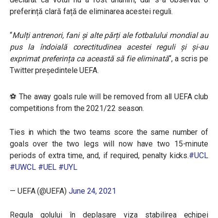
preferință clară față de eliminarea acestei reguli.
“
Mulți antrenori, fani și alte părți ale fotbalului mondial au
pus la îndoială corectitudinea acestei reguli și și-au
exprimat preferința ca această să fie eliminată
“, a scris pe
Twitter președintele UEFA.
⚽ The away goals rule will be removed from all UEFA club
competitions from the 2021/22 season.
Ties in which the two teams score the same number of
goals over the two legs will now have two 15-minute
periods of extra time, and, if required, penalty kicks.
#UCL
#UWCL
#UEL
#UYL
— UEFA (@UEFA)
June 24, 2021
Regula golului în deplasare viza stabilirea echipei