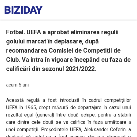
Fotbal. UEFA a aprobat eliminarea regulii
golului marcat în deplasare, după
recomandarea Comisiei de Competiții de
Club. Va intra în vigoare începând cu faza de
calificări din sezonul 2021/2022.
acum 5 ani
Această regulă a fost introdusă în cadrul competițiilor
UEFA în 1965, drept măsură de departajare în cazul unui
rezultat egal (general) între două echipe, pentru a stabili
care dintre cele două se va califica în faza următoare a
unei competiții. Președintele UEFA, Aleksander Ceferin, a
declarat că votul nu a fost unanim, dar s-a observat o