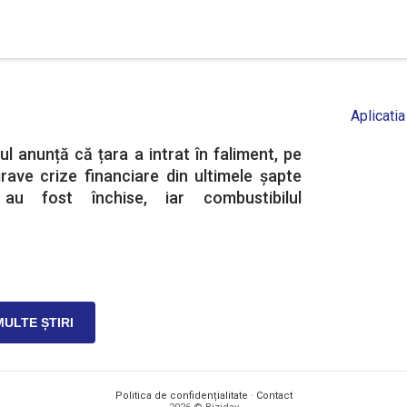
Aplicatia
ul anunță că țara a intrat în faliment, pe
rave crize financiare din ultimele șapte
e au fost închise, iar combustibilul
MULTE ȘTIRI
Politica de confidențialitate
·
Contact