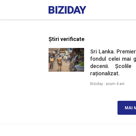
Știri verificate
Sri Lanka. Premier
fondul celei mai g
decenii. Școlil
raționalizat.
Biziday ·
acum 4 ani
MAI 