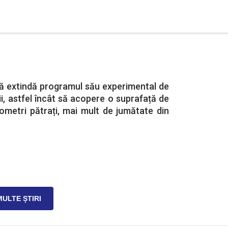
să extindă programul său experimental de
i, astfel încât să acopere o suprafață de
lometri pătrați, mai mult de jumătate din
MULTE ȘTIRI