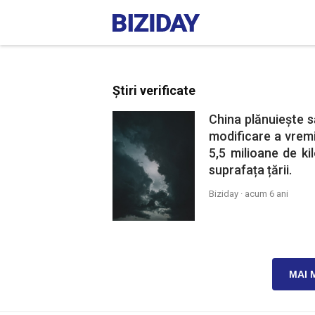
Știri verificate
China plănuiește 
modificare a vremi
5,5 milioane de ki
suprafața țării.
Biziday ·
acum 6 ani
MAI 