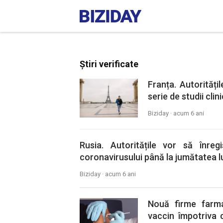
Știri verificate
Franța. Autorități
serie de studii cli
Biziday ·
acum 6 ani
Rusia. Autoritățile vor să înreg
coronavirusului până la jumătatea l
Biziday ·
acum 6 ani
Nouă firme farma
vaccin împotriva 