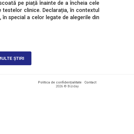
 scoată pe piață înainte de a încheia cele
e testelor clinice. Declarația, în contextul
, în special a celor legate de alegerile din
MULTE ȘTIRI
Politica de confidențialitate
·
Contact
2026 © Biziday