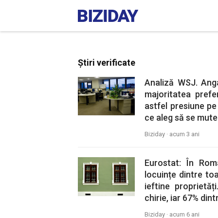
Știri verificate
Analiză WSJ. Angaj
majoritatea prefe
astfel presiune pe 
ce aleg să se mute 
Biziday ·
acum 3 ani
Eurostat: În Rom
locuințe dintre toa
ieftine proprietă
chirie, iar 67% din
Biziday ·
acum 6 ani