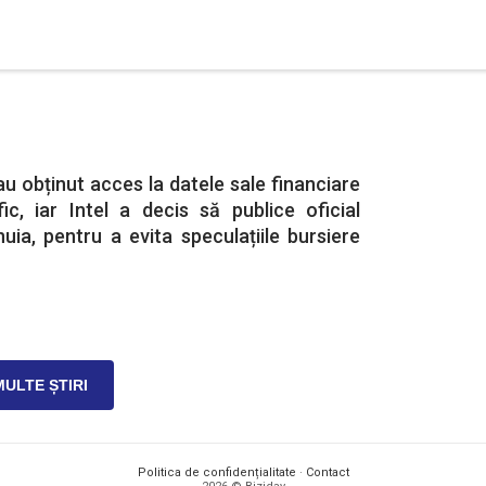
u obținut acces la datele sale financiare
ic, iar Intel a decis să publice oficial
uia, pentru a evita speculațiile bursiere
MULTE ȘTIRI
Politica de confidențialitate
·
Contact