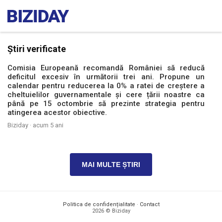
Știri verificate
Comisia Europeană recomandă României să reducă
deficitul excesiv în următorii trei ani. Propune un
calendar pentru reducerea la 0% a ratei de creștere a
cheltuielilor guvernamentale și cere țării noastre ca
până pe 15 octombrie să prezinte strategia pentru
atingerea acestor obiective.
Biziday ·
acum 5 ani
MAI MULTE ȘTIRI
Politica de confidențialitate
·
Contact
2026 © Biziday