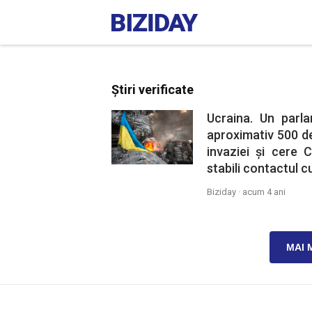
Știri verificate
Ucraina. Un par
aproximativ 500 de
invaziei și cere 
stabili contactul 
Biziday ·
acum 4 ani
MAI 