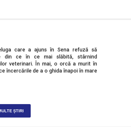
eluga care a ajuns în Sena refuză să
 din ce în ce mai slăbită, stârnind
ilor veterinari. În mai, o orcă a murit în
ce încercările de a o ghida înapoi în mare
MULTE ȘTIRI