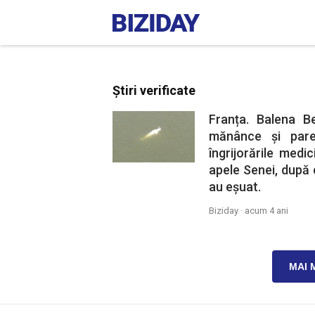
Știri verificate
Franța. Balena B
mănânce și pare
îngrijorările medic
apele Senei, după 
au eșuat.
Biziday ·
acum 4 ani
MAI 