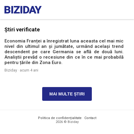
Știri verificate
Economia Franței a înregistrat luna aceasta cel mai mic
nivel din ultimul an și jumătate, urmând același trend
descendent pe care Germania se află de două luni.
Analiștii prevăd o recesiune din ce în ce mai probabilă
pentru țările din Zona Euro.
Biziday ·
acum 4 ani
MAI MULTE ȘTIRI
Politica de confidențialitate
·
Contact
2026 © Biziday