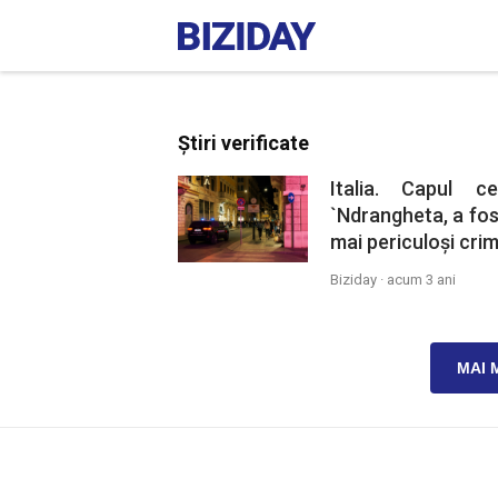
Știri verificate
Italia. Capul c
`Ndrangheta, a fost
mai periculoși crim
Biziday ·
acum 3 ani
MAI 