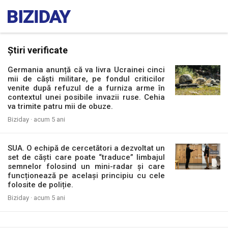
Știri verificate
Germania anunță că va livra Ucrainei cinci
mii de căști militare, pe fondul criticilor
venite după refuzul de a furniza arme în
contextul unei posibile invazii ruse. Cehia
va trimite patru mii de obuze.
Biziday ·
acum 5 ani
SUA. O echipă de cercetători a dezvoltat un
set de căști care poate “traduce” limbajul
semnelor folosind un mini-radar și care
funcționează pe același principiu cu cele
folosite de poliție.
Biziday ·
acum 5 ani