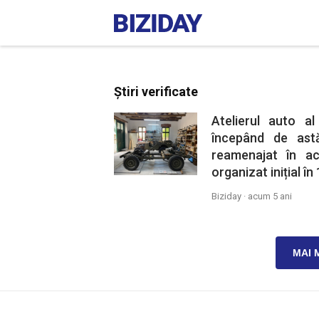
Știri verificate
Atelierul auto al
începând de astă
reamenajat în ac
organizat inițial în
Biziday ·
acum 5 ani
MAI 