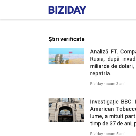
Știri verificate
Analiză FT. Compa
Rusia, după invad
miliarde de dolari, 
repatria.
Biziday ·
acum 3 ani
Investigație BBC
American Tobacco,
lume, a mituit par
timp de 37 de ani, 
Biziday ·
acum 5 ani