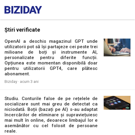
Știri verificate
OpenAI a deschis magazinul GPT unde
utilizatorii pot să își partajeze cei peste trei
milioane de boți și instrumente AI,
personalizate pentru diferite funcții.
Opțiunea este momentan disponibilă doar
pentru utilizatorii GPT4, care plătesc
abonament.
Biziday ·
acum 3 ani
Studiu. Conturile false de pe rețelele de
socializare sunt mai greu de detectat ca
niciodată. Boții (bazați pe AI) s-au adaptat
încercărilor de eliminare și supraviețuiesc
mai mult în online, deoarece limbajul lor e
asemănător cu cel folosit de persoane
reale.