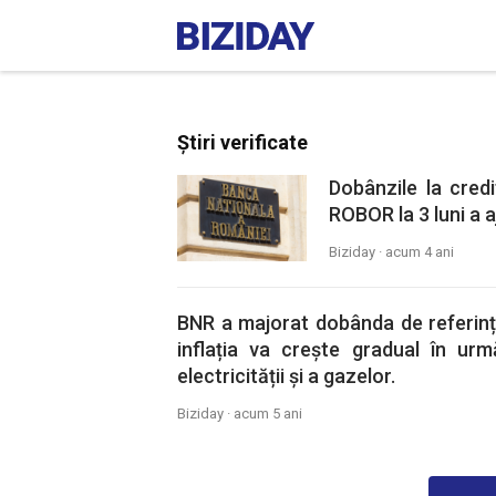
Știri verificate
Dobânzile la credi
ROBOR la 3 luni a aj
Biziday ·
acum 4 ani
BNR a majorat dobânda de referinț
inflația va crește gradual în urm
electricității și a gazelor.
Biziday ·
acum 5 ani