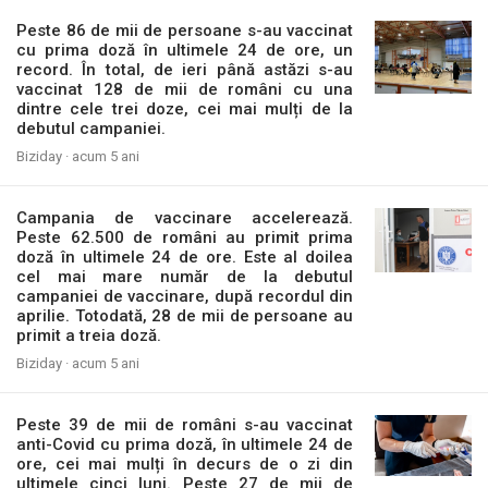
Peste 86 de mii de persoane s-au vaccinat
cu prima doză în ultimele 24 de ore, un
record. În total, de ieri până astăzi s-au
vaccinat 128 de mii de români cu una
dintre cele trei doze, cei mai mulți de la
debutul campaniei.
Biziday ·
acum 5 ani
Campania de vaccinare accelerează.
Peste 62.500 de români au primit prima
doză în ultimele 24 de ore. Este al doilea
cel mai mare număr de la debutul
campaniei de vaccinare, după recordul din
aprilie. Totodată, 28 de mii de persoane au
primit a treia doză.
Biziday ·
acum 5 ani
Peste 39 de mii de români s-au vaccinat
anti-Covid cu prima doză, în ultimele 24 de
ore, cei mai mulți în decurs de o zi din
ultimele cinci luni. Peste 27 de mii de