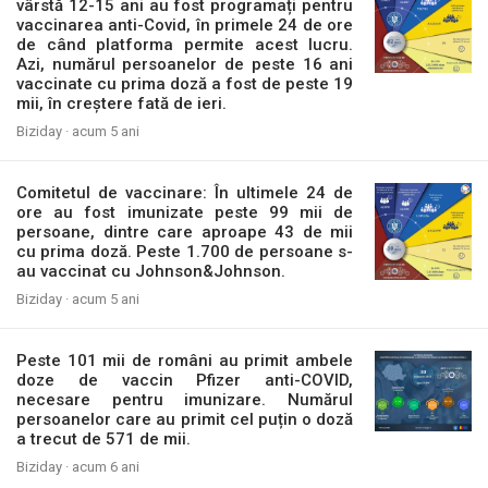
vârstă 12-15 ani au fost programați pentru
vaccinarea anti-Covid, în primele 24 de ore
de când platforma permite acest lucru.
Azi, numărul persoanelor de peste 16 ani
vaccinate cu prima doză a fost de peste 19
mii, în creștere fată de ieri.
Biziday ·
acum 5 ani
Comitetul de vaccinare: În ultimele 24 de
ore au fost imunizate peste 99 mii de
persoane, dintre care aproape 43 de mii
cu prima doză. Peste 1.700 de persoane s-
au vaccinat cu Johnson&Johnson.
Biziday ·
acum 5 ani
Peste 101 mii de români au primit ambele
doze de vaccin Pfizer anti-COVID,
necesare pentru imunizare. Numărul
persoanelor care au primit cel puțin o doză
a trecut de 571 de mii.
Biziday ·
acum 6 ani