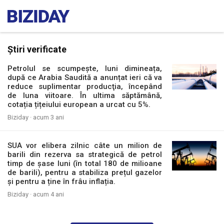
Știri verificate
Petrolul se scumpește, luni dimineața,
după ce Arabia Saudită a anunțat ieri că va
reduce suplimentar producţia, începând
de luna viitoare. În ultima săptămână,
cotația țițeiului european a urcat cu 5%.
Biziday ·
acum 3 ani
SUA vor elibera zilnic câte un milion de
barili din rezerva sa strategică de petrol
timp de șase luni (în total 180 de milioane
de barili), pentru a stabiliza prețul gazelor
și pentru a ține în frâu inflația.
Biziday ·
acum 4 ani