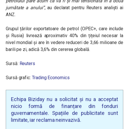
petrolului pare acum că va fi și mai tensionată în a doua
jumătate a anului”
, au declarat pentru Reuters analişti ai
ANZ.
Grupul țărilor exportatoare de petrol (OPEC+, care include
și Rusia) livrează aproximativ 40% din țițeiul necesar la
nivel mondial și are în vedere reduceri de 3,66 milioane de
barili pe zi, adică 3,6% din cererea globală.
Sursă:
Reuters
Sursă grafic:
Trading Economics
Echipa Biziday nu a solicitat și nu a acceptat
nicio formă de finanțare din fonduri
guvernamentale. Spațiile de publicitate sunt
limitate, iar reclama neinvazivă.