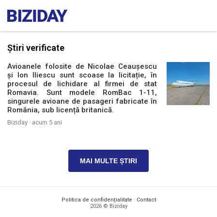
Știri verificate
Avioanele folosite de Nicolae Ceaușescu
și Ion Iliescu sunt scoase la licitație, în
procesul de lichidare al firmei de stat
Romavia. Sunt modele RomBac 1-11,
singurele avioane de pasageri fabricate în
România, sub licență britanică.
Biziday ·
acum 5 ani
MAI MULTE ȘTIRI
Politica de confidențialitate
·
Contact
2026 © Biziday