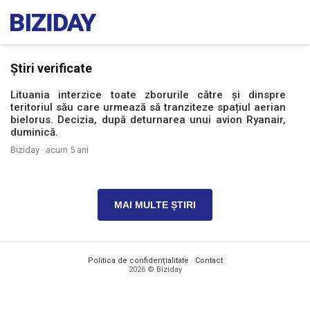
Știri verificate
Lituania interzice toate zborurile către și dinspre
teritoriul său care urmează să tranziteze spațiul aerian
bielorus. Decizia, după deturnarea unui avion Ryanair,
duminică.
Biziday ·
acum 5 ani
MAI MULTE ȘTIRI
Politica de confidențialitate
·
Contact
2026 © Biziday