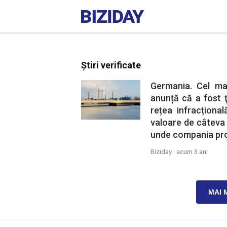
Știri verificate
Germania. Cel m
anunță că a fost ţ
rețea infracționa
valoare de câteva 
unde compania pro
Biziday ·
acum 3 ani
MAI 