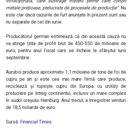
infracţională, care sustrage materii prime care conţin
metale prețioase, prelucrate de procesele de producție”
. Nu
este clar dacă cazurile de furt anunțate în prezent sunt sau
nu separate de cel din iunie.
Producătorul german estimează că din această cauză nu
va atinge ținta de profit brut de 450-550 de milioane de
euro, pentru anul fiscal care se încheie la sfârșitul lunii
septembrie.
Aurubis produce aproximativ 1,1 milioane de tone de foi de
cupru pe an şi este cea mai mare firmă care produce,
reciclează şi topeşte cupru din Europa, cu unităţi de
prelucrare pe întreg continentul, inclusiv un mare complex
în sudul orașului Hamburg. Anul trecut, a înregistrat venituri
de 18,5 miliarde de euro.
Sursă:
Financial Times