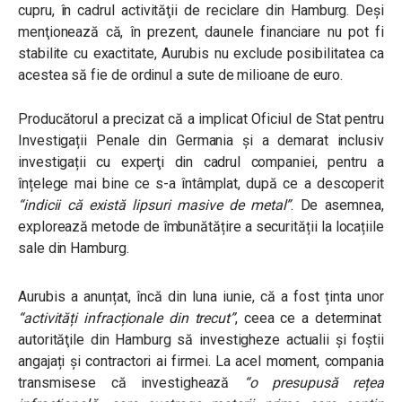
cupru, în cadrul activităţii de reciclare din Hamburg. Deși
menţionează că, în prezent, daunele financiare nu pot fi
stabilite cu exactitate, Aurubis nu exclude posibilitatea ca
acestea să fie de ordinul a sute de milioane de euro
.
Producătorul a precizat că a implicat Oficiul de Stat pentru
Investigații Penale din Germania şi a demarat inclusiv
investigații cu experţi din cadrul companiei, pentru a
înțelege mai bine ce s-a întâmplat, după ce a descoperit
“indicii că există lipsuri masive de metal”
. De asemnea,
explorează metode de îmbunătățire a securității la locațiile
sale din Hamburg.
Aurubis a anunțat, încă din luna iunie, că a fost ținta unor
“activități infracționale din trecut”
, ceea ce a determinat
autorităţile din Hamburg să investigheze actualii și foștii
angajați și contractori ai firmei. La acel moment, compania
transmisese că investighează
“o presupusă rețea