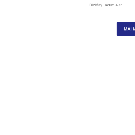
Biziday ·
acum 4 ani
MAI 