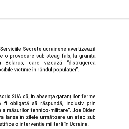
 Serviciile Secrete ucrainene avertizează
e o provocare sub steag fals, la granița
i Belarus, care vizează “distrugerea
osibile victime în rândul populației”.
scris SUA că, în absența garanțiilor ferme
a fi obligată să răspundă, inclusiv prin
e a măsurilor tehnico-militare”. Joe Biden
va lansa în zilele următoare un atac sub
stifice o intervenție militară în Ucraina.