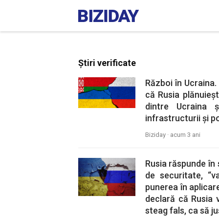
Știri verificate
Război în Ucraina.
că Rusia plănuieșt
dintre Ucraina ș
infrastructurii și p
Biziday ·
acum 3 ani
Rusia răspunde în 
de securitate, “v
punerea în aplicar
declară că Rusia 
steag fals, ca să ju