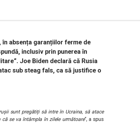
 în absența garanțiilor ferme de
spundă, inclusiv prin punerea în
litare”. Joe Biden declară că Rusia
atac sub steag fals, ca să justifice o
ușii sunt pregătiți să intre în Ucraina, să atace
m că se va întâmpla în zilele următoare
“
, a spus