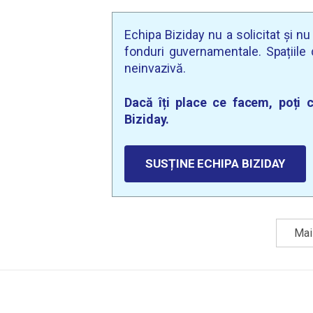
Echipa Biziday nu a solicitat și n
fonduri guvernamentale. Spațiile d
neinvazivă.
Dacă îți place ce facem, poți c
Biziday.
SUSȚINE ECHIPA BIZIDAY
Mai 