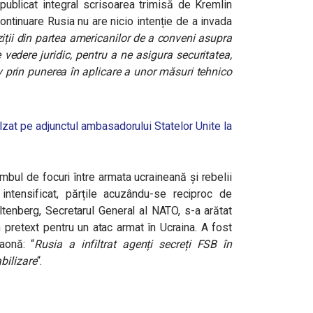
 publicat integral scrisoarea trimisă de Kremlin
continuare Rusia nu are nicio intenție de a invada
ziții din partea americanilor de a conveni asupra
e vedere juridic, pentru a ne asigura securitatea,
v prin punerea în aplicare a unor măsuri tehnico
zat pe adjunctul ambasadorului Statelor Unite la
bul de focuri între armata ucraineană și rebelii
ntensificat, părțile acuzându-se reciproc de
toltenberg, Secretarul General al NATO, s-a arătat
 pretext pentru un atac armat în Ucraina. A fost
eaonă:
“
Rusia a infiltrat agenți secreți FSB în
bilizare
“.