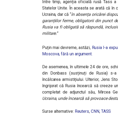
Între timp, agenția oficială rusă Tass a
Statelor Unite. În aceasta se arată că în 
Ucraina, dar că “
în absența oricărei dispo
garanțiilor ferme, obligatorii din punct d
Rusia va fi obligată să răspundă, inclusi
militare.
”
Puțin mai devreme, astăzi,
Rusia l-a expul
Moscova, fără un argument.
De asemenea, în ultimele 24 de ore, schim
din Donbass (susținuți de Rusia) s-a i
încălcarea armistițiului. Ulterior, Jens S
îngrijorat că Rusia încearcă să creeze un
completat de adjunctul său, Mircea G
Ucraina, unde încearcă să provoace desta
Surse alternative:
Reuters
,
CNN
,
TASS