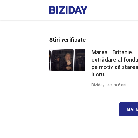
Știri verificate
Marea Britanie.
extrădare al fonda
pe motiv că starea
lucru.
Biziday ·
acum 6 ani
MAI 