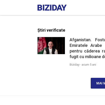
Știri verificate
Afganistan. Fost
Emiratele Arabe 
pentru căderea r
fugit cu milioane de
Biziday ·
acum 5 ani
MAI 