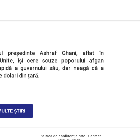
ul președinte Ashraf Ghani, aflat în
Unite, își cere scuze poporului afgan
apidă a guvernului său, dar neagă că a
 dolari din țară.
MULTE ȘTIRI
Politica de confidențialitate
·
Contact