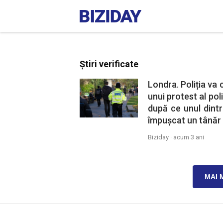
Știri verificate
Londra. Poliția va 
unui protest al pol
după ce unul dint
împușcat un tânăr
Biziday ·
acum 3 ani
MAI 