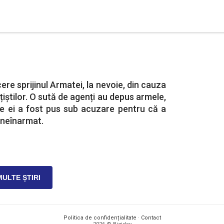
cere sprijinul Armatei, la nevoie, din cauza
ițiștilor. O sută de agenți au depus armele,
re ei a fost pus sub acuzare pentru că a
 neînarmat.
MULTE ȘTIRI
Politica de confidențialitate
·
Contact