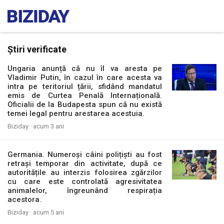
Știri verificate
Ungaria anunță că nu îl va aresta pe
Vladimir Putin, în cazul în care acesta va
intra pe teritoriul țării, sfidând mandatul
emis de Curtea Penală Internațională.
Oficialii de la Budapesta spun că nu există
temei legal pentru arestarea acestuia.
Biziday ·
acum 3 ani
Germania. Numeroși câini polițiști au fost
retrași temporar din activitate, după ce
autoritățile au interzis folosirea zgărzilor
cu care este controlată agresivitatea
animalelor, îngreunând respirația
acestora.
Biziday ·
acum 5 ani