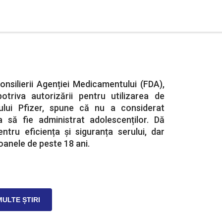
onsilierii Agenției Medicamentului (FDA),
triva autorizării pentru utilizarea de
ului Pfizer, spune că nu a considerat
a să fie administrat adolescenților. Dă
entru eficiența și siguranța serului, dar
anele de peste 18 ani.
MULTE ȘTIRI