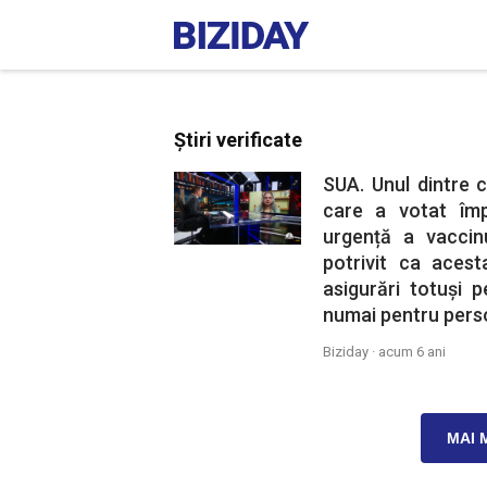
Știri verificate
SUA. Unul dintre c
care a votat împo
urgență a vaccin
potrivit ca acest
asigurări totuși p
numai pentru perso
Biziday ·
acum 6 ani
MAI 