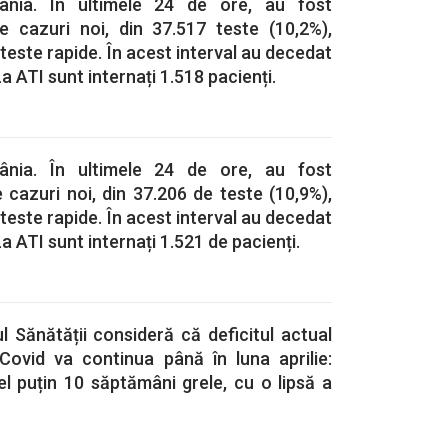
ânia. În ultimele 24 de ore, au fost
e cazuri noi, din 37.517‬ teste (10,2%),
teste rapide. În acest interval au decedat
 ATI sunt internați 1.518 pacienți.
ânia. În ultimele 24 de ore, au fost
 cazuri noi, din 37.206‬ de teste (10,9%),
teste rapide. În acest interval au decedat
 ATI sunt internați 1.521 de pacienți.
l Sănătății consideră că deficitul actual
-Covid va continua până în luna aprilie:
l puțin 10 săptămâni grele, cu o lipsă a