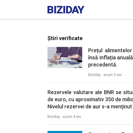
Știri verificate
Prețul alimentelo
însă inflația anuală
precedentă.
Biziday ·
acum 3 ani
Rezervele valutare ale BNR se situau 
de euro, cu aproximativ 350 de mili
Nivelul rezervei de aur s-a menţinut
Biziday ·
acum 4 ani