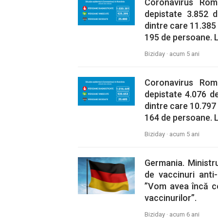
Coronavirus Rom
depistate 3.852 d
dintre care 11.385 
195 de persoane. La
Biziday ·
acum 5 ani
Coronavirus Rom
depistate 4.076 de
dintre care 10.797 
164 de persoane. La
Biziday ·
acum 5 ani
Germania. Ministru
de vaccinuri anti
”Vom avea încă ce
vaccinurilor”.
Biziday ·
acum 6 ani