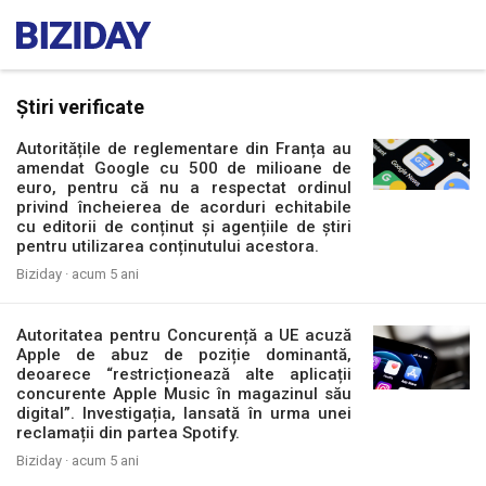
Știri verificate
Autoritățile de reglementare din Franța au
amendat Google cu 500 de milioane de
euro, pentru că nu a respectat ordinul
privind încheierea de acorduri echitabile
cu editorii de conținut și agențiile de știri
pentru utilizarea conținutului acestora.
Biziday ·
acum 5 ani
Autoritatea pentru Concurență a UE acuză
Apple de abuz de poziție dominantă,
deoarece “restricționează alte aplicații
concurente Apple Music în magazinul său
digital”. Investigația, lansată în urma unei
reclamații din partea Spotify.
Biziday ·
acum 5 ani